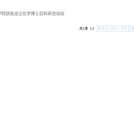
学院获批设立化学博士后科研流动站
共1条 1/1
首页
上页
下页