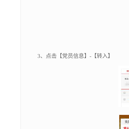
3
、点击【党员信息】
-
【转入】