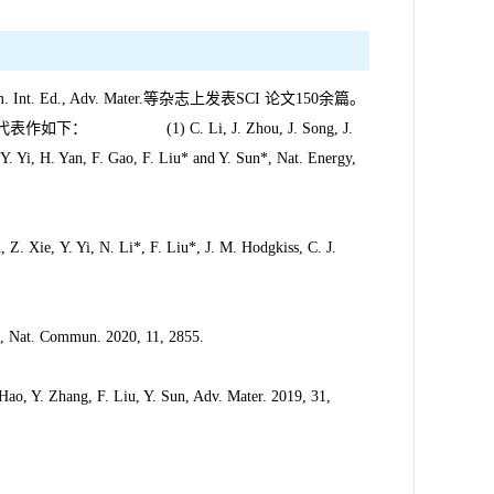
w. Chem. Int. Ed., Adv. Mater.等杂志上发表SCI 论文150余篇。
如下： (1) C. Li, J. Zhou, J. Song, J.
Y. Yi, H. Yan, F. Gao, F. Liu* and Y. Sun*, Nat. Energy,
Z. Xie, Y. Yi, N. Li*, F. Liu*, J. M. Hodgkiss, C. J.
n*, Nat. Commun. 2020, 11, 2855.
Hao, Y. Zhang, F. Liu, Y. Sun, Adv. Mater. 2019, 31,