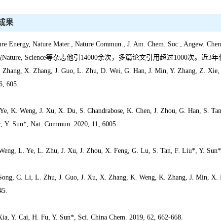
成果
re Energy, Nature Mater., Nature Commun., J. Am. Chem. Soc., Ange
ature, Science等杂志他引14000余次，多篇论文引用超过1000次。近3年代表作
 Zhang, X. Zhang, J. Guo, L. Zhu, D. Wei, G. Han, J. Min, Y. Zhang, Z. Xie, 
6, 605.
 Ye, K. Weng, J. Xu, X. Du, S. Chandrabose, K. Chen, J. Zhou, G. Han, S. Tan, 
, Y. Sun*, Nat. Commun. 2020, 11, 6005.
Weng, L. Ye, L. Zhu, J. Xu, J. Zhou, X. Feng, G. Lu, S. Tan, F. Liu*, Y. Su
 Song, C. Li, L. Zhu, J. Guo, J. Xu, X. Zhang, K. Weng, K. Zhang, J. Min, X. 
45.
Xia, Y. Cai, H. Fu, Y. Sun*, Sci. China Chem. 2019, 62, 662-668.